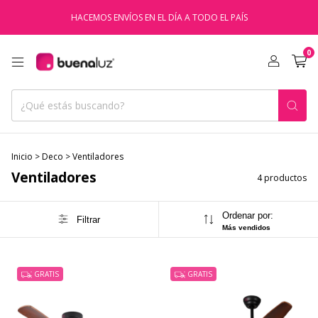
HACEMOS ENVÍOS EN EL DÍA A TODO EL PAÍS
0
Inicio
>
Deco
>
Ventiladores
Ventiladores
4 productos
Ordenar por:
Filtrar
Más vendidos
GRATIS
GRATIS