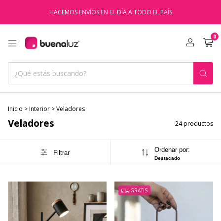
HACEMOS ENVÍOS EN EL DÍA A TODO EL PAÍS
0
Inicio
>
Interior
>
Veladores
Veladores
24 productos
Ordenar por:
Filtrar
Destacado
GRATIS