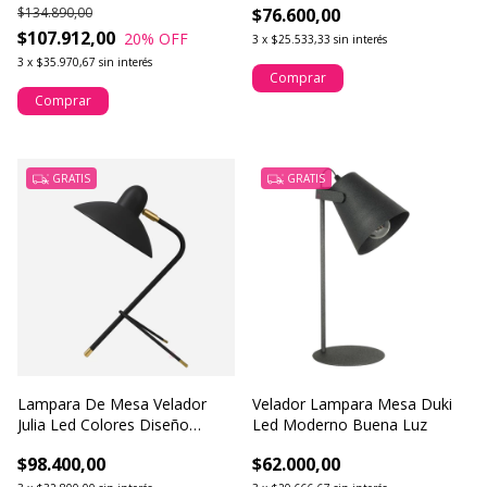
$134.890,00
$76.600,00
Interruptor
$107.912,00
20
% OFF
3
x
$25.533,33
sin interés
3
x
$35.970,67
sin interés
Comprar
Comprar
GRATIS
GRATIS
Lampara De Mesa Velador
Velador Lampara Mesa Duki
Julia Led Colores Diseño
Led Moderno Buena Luz
Buena Luz
$98.400,00
$62.000,00