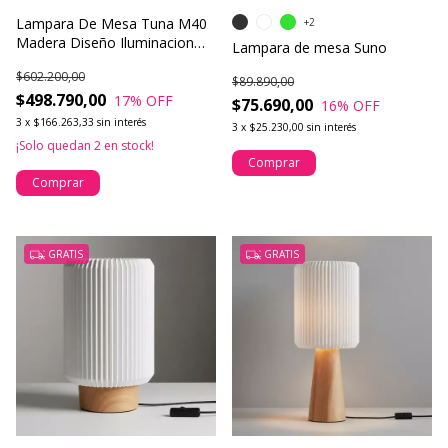
Lampara De Mesa Tuna M40
+2
Madera Diseño Iluminacion
Lampara de mesa Suno
Led
$602.200,00
$89.890,00
$498.790,00
17
% OFF
$75.690,00
16
% OFF
3
x
$166.263,33
sin interés
3
x
$25.230,00
sin interés
¡Solo quedan
2
en stock!
Comprar
Comprar
GRATIS
GRATIS