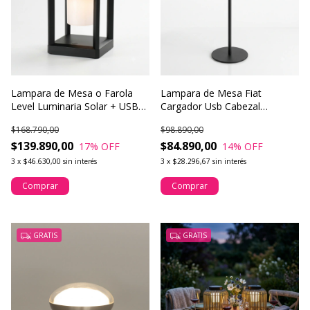
Lampara de Mesa o Farola
Lampara de Mesa Fiat
Level Luminaria Solar + USBC
Cargador Usb Cabezal
- IP44
Imantado
$168.790,00
$98.890,00
$139.890,00
$84.890,00
17
% OFF
14
% OFF
3
x
$46.630,00
sin interés
3
x
$28.296,67
sin interés
Comprar
Comprar
GRATIS
GRATIS