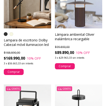
Lámpara ambiental Oliver
inalámbrica recargable
Lampara de escritorio Dolby
Cabezal móvil iluminacion led
$99.890,00
$89.890,00
10
% OFF
$188.890,00
$169.990,00
10
% OFF
3
x
$29.963,33
sin interés
3
x
$56.663,33
sin interés
Comprar
Comprar
GRATIS
GRATIS