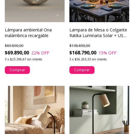
Lámpara ambiental Ona
Lampara de Mesa o Colgante
inalámbrica recargable
Ratika Luminaria Solar + USBC
- IP44
$89.890,00
$198.890,00
$69.890,00
$168.790,00
22
% OFF
15
% OFF
3
x
$23.296,67
sin interés
3
x
$56.263,33
sin interés
Comprar
Comprar