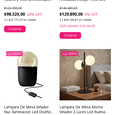
para iluminar con intención
$122.900,00
$143.400,00
$98.320,00
$129.890,00
20
% OFF
9
% OFF
3
x
$32.773,33
sin interés
3
x
$43.296,67
sin interés
¡Solo quedan
2
en stock!
Comprar
Comprar
GRATIS
GRATIS
Lampara De Mesa Velador
Lampara De Mesa Moma
Nuc Iluminacion Led Diseño
Velador 2 Luces Led Buena