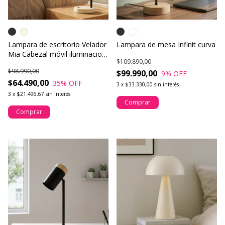
Lampara de escritorio Velador
Lampara de mesa Infinit curva
Mia Cabezal móvil iluminacion
$109.890,00
led
$98.990,00
$99.990,00
9
% OFF
$64.490,00
35
% OFF
3
x
$33.330,00
sin interés
3
x
$21.496,67
sin interés
Comprar
Comprar