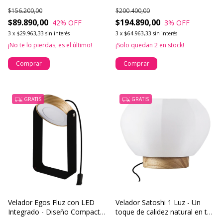
Exclusivo
Luz
$156.200,00
$200.400,00
$89.890,00
$194.890,00
42
% OFF
3
% OFF
3
x
$29.963,33
sin interés
3
x
$64.963,33
sin interés
¡No te lo pierdas, es el último!
¡Solo quedan
2
en stock!
Comprar
Comprar
GRATIS
GRATIS
Velador Egos Fluz con LED
Velador Satoshi 1 Luz - Un
Integrado - Diseño Compacto
toque de calidez natural en tu
en Metal y Madera con
espacio