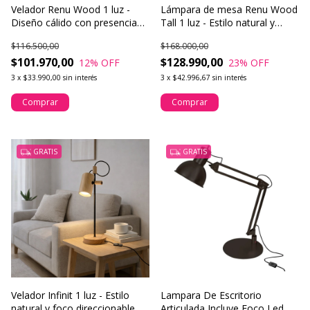
Velador Renu Wood 1 luz -
Lámpara de mesa Renu Wood
Diseño cálido con presencia
Tall 1 luz - Estilo natural y
decorativa
altura decorativa
$116.500,00
$168.000,00
$101.970,00
$128.990,00
12
% OFF
23
% OFF
3
x
$33.990,00
sin interés
3
x
$42.996,67
sin interés
Comprar
Comprar
GRATIS
GRATIS
Velador Infinit 1 luz - Estilo
Lampara De Escritorio
natural y foco direccionable
Articulada Incluye Foco Led