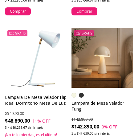
3
x
$32.800,00
sin interés
3
x
$20.666,67
sin interés
Comprar
Comprar
GRATIS
GRATIS
Lampara De Mesa Velador Flip
Ideal Dormitorio Mesa De Luz
Lampara de Mesa Velador
Fung
$54.890,00
$142.890,00
$48.890,00
11
% OFF
$142.890,00
0
% OFF
3
x
$16.296,67
sin interés
3
x
$47.630,00
sin interés
¡No te lo pierdas, es el último!