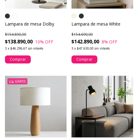
Lampara de mesa Dolby
Lampara de mesa White
$154.890,00
$154.690,00
$138.890,00
$142.890,00
10
% OFF
8
% OFF
3
x
$46.296,67
sin interés
3
x
$47.630,00
sin interés
Comprar
Comprar
GRATIS