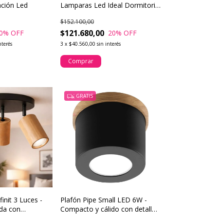
ación Led
Lamparas Led Ideal Dormitorio
Buena Luz
$152.100,00
$121.680,00
0
% OFF
20
% OFF
nterés
3
x
$40.560,00
sin interés
Comprar
GRATIS
finit 3 Luces -
Plafón Pipe Small LED 6W -
da con
Compacto y cálido con detalles