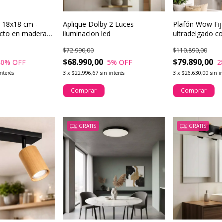
 18x18 cm -
Aplique Dolby 2 Luces
Plafón Wow Fijo
cto en madera
iluminacion led
ultradelgado c
con calidez
$72.990,00
$110.890,00
$68.990,00
$79.890,00
40
% OFF
5
% OFF
2
interés
3
x
$22.996,67
sin interés
3
x
$26.630,00
sin i
Comprar
Comprar
GRATIS
GRATIS