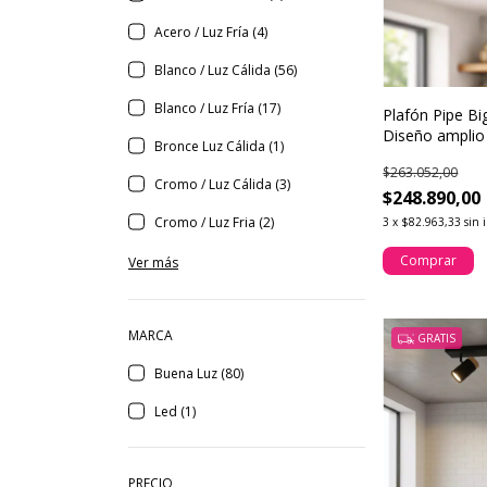
Acero / Luz Fría (4)
Blanco / Luz Cálida (56)
Blanco / Luz Fría (17)
Plafón Pipe B
Diseño amplio 
Bronce Luz Cálida (1)
madera natura
$263.052,00
Cromo / Luz Cálida (3)
$248.890,00
Cromo / Luz Fria (2)
3
x
$82.963,33
sin 
Comprar
Ver más
MARCA
GRATIS
Buena Luz (80)
Led (1)
PRECIO