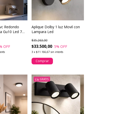
Pvc Redondo
Aplique Dolby 1 luz Movil con
a Gu10 Led 7w
Lampara Led
$35.263,00
$33.500,00
% OFF
5
% OFF
terés
3
x
$11.166,67
sin interés
Comprar
GRATIS