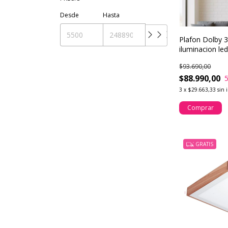
Desde
Hasta
Plafon Dolby 
iluminacion le
$93.690,00
$88.990,00
3
x
$29.663,33
sin 
Comprar
GRATIS