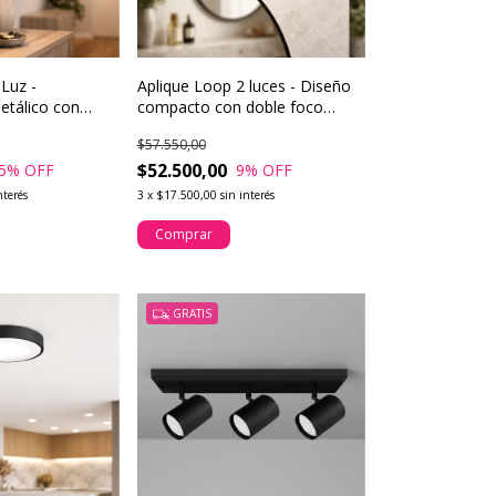
Luz -
Aplique Loop 2 luces - Diseño
etálico con
compacto con doble foco
egrada
móvil
$57.550,00
$52.500,00
5
% OFF
9
% OFF
nterés
3
x
$17.500,00
sin interés
Comprar
GRATIS