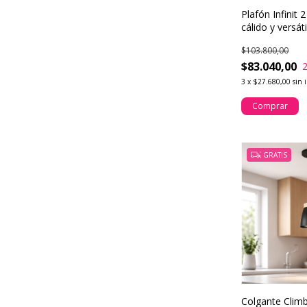
Plafón Infinit 
cálido y versát
pared
$103.800,00
$83.040,00
3
x
$27.680,00
sin 
Comprar
GRATIS
Colgante Clim