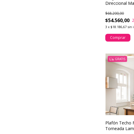
Direccional Ma
LED
$68.200,00
$54.560,00
3
x
$18.186,67
sin 
Comprar
GRATIS
Plafón Techo 
Torneada Lam