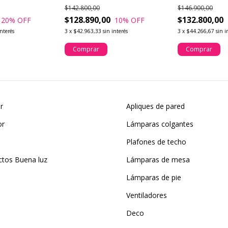
cabezales móvi
$142.800,00
$146.900,00
$128.890,00
$132.800,00
20
% OFF
10
% OFF
interés
3
x
$42.963,33
sin interés
3
x
$44.266,67
sin i
Comprar
Comprar
or
Apliques de pared
or
Lámparas colgantes
Plafones de techo
ctos Buena luz
Lámparas de mesa
Lámparas de pie
Ventiladores
Deco