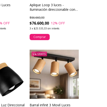
3 Luces
Aplique Loop 3 luces -
Iluminación direccionable con
diseño simple y moderno
$86.660,00
$76.600,00
% OFF
12
% OFF
nterés
3
x
$25.533,33
sin interés
Comprar
GRATIS
 Luz Direccional
Barral infinit 3 Movil Luces