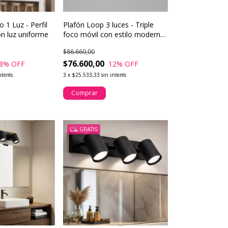
 1 Luz - Perfil
Plafón Loop 3 luces - Triple
on luz uniforme
foco móvil con estilo moderno
y dirección funcional
$86.660,00
$76.600,00
8
% OFF
12
% OFF
nterés
3
x
$25.533,33
sin interés
Comprar
GRATIS