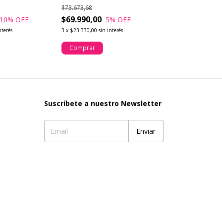
les
en madera
$73.673,68
$69.990,00
10
% OFF
5
% OFF
nterés
3
x
$23.330,00
sin interés
Comprar
Suscríbete a nuestro Newsletter