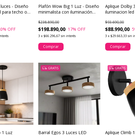
2 luces - Diseño
Plafón Wow Big 1 Luz - Diseño
Aplique Dolby 
il para techo o
minimalista con iluminación
iluminacion led
amplia
$238.890,00
$93.690,00
$198.890,00
$88.990,00
20
% OFF
17
% OFF
5
interés
3
x
$66.296,67
sin interés
3
x
$29.663,33
sin i
Comprar
Comprar
GRATIS
GRATIS
b 1 Luz
Barral Egos 3 Luces LED
Aplique Climb 1