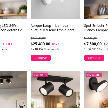
ig LED 24W -
Aplique Loop 1 luz - Luz
Spot Embutir 
con detalles en
puntual y diseño limpio para
Blanco Lampar
l
pared o techo
Buenaluz
$27.540,00
$8.500,00
$25.400,00
$7.500,00
5
% OFF
8
% OFF
12
interés
3
x
$8.466,67
sin interés
3
x
$2.500,00
sin in
Comprar
Comprar
GRATIS
GRATIS