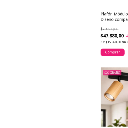
Plafón Módulo
Diseño compa
para iluminar 
$79.800,00
$47.880,00
3
x
$15.960,00
sin 
Comprar
GRATIS