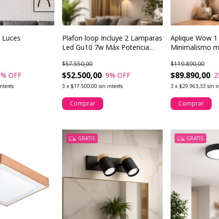
3 Luces
Plafon loop Incluye 2 Lamparas
Aplique Wow 1 
d
Led Gu10 7w Máx Potencia
Minimalismo m
Buena Luz
iluminación int
$57.550,00
$119.890,00
$52.500,00
$89.890,00
5
% OFF
9
% OFF
2
interés
3
x
$17.500,00
sin interés
3
x
$29.963,33
sin i
Comprar
Comprar
GRATIS
GRATIS