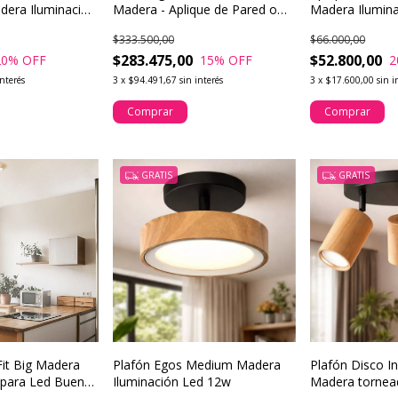
dera Iluminación
Madera - Aplique de Pared o
Madera Ilumin
Techo con Estilo Moderno
$333.500,00
$66.000,00
$283.475,00
$52.800,00
20
% OFF
15
% OFF
2
interés
3
x
$94.491,67
sin interés
3
x
$17.600,00
sin i
Comprar
Comprar
GRATIS
GRATIS
Fit Big Madera
Plafón Egos Medium Madera
Plafón Disco In
para Led Buena
Iluminación Led 12w
Madera tornea