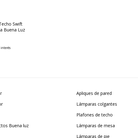
Techo Swift
ya Buena Luz
 interés
or
Apliques de pared
or
Lámparas colgantes
Plafones de techo
ctos Buena luz
Lámparas de mesa
Lámparas de pie