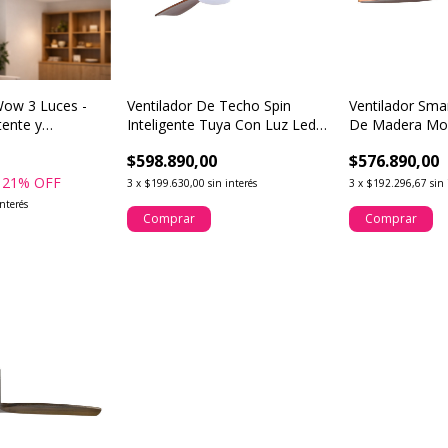
Wow 3 Luces -
Ventilador De Techo Spin
Ventilador Smar
ente y
Inteligente Tuya Con Luz Led
De Madera Mo
Madera
Luz
$598.890,00
$576.890,00
21
% OFF
3
x
$199.630,00
sin interés
3
x
$192.296,67
sin 
interés
Comprar
Comprar