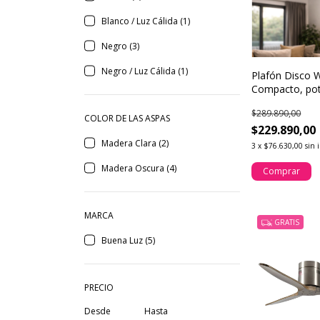
Blanco / Luz Cálida (1)
Negro (3)
Negro / Luz Cálida (1)
Plafón Disco 
Compacto, pot
decorativo
$289.890,00
COLOR DE LAS ASPAS
$229.890,00
Madera Clara (2)
3
x
$76.630,00
sin 
Madera Oscura (4)
Comprar
MARCA
GRATIS
Buena Luz (5)
PRECIO
Desde
Hasta