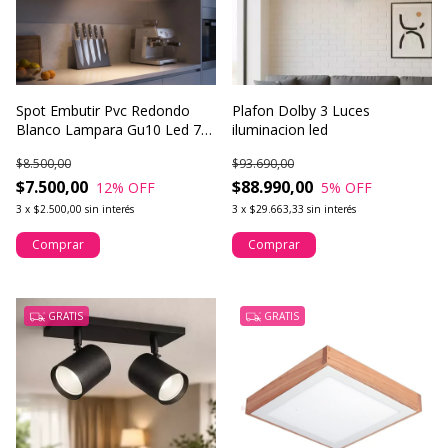
Spot Embutir Pvc Redondo
Plafon Dolby 3 Luces
Blanco Lampara Gu10 Led 7w
iluminacion led
Buenaluz
$8.500,00
$93.690,00
$7.500,00
$88.990,00
12
% OFF
5
% OFF
3
x
$2.500,00
sin interés
3
x
$29.663,33
sin interés
Comprar
Comprar
GRATIS
GRATIS