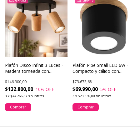
GRATIS
GRATIS
Plafón Disco Infinit 3 Luces -
Plafón Pipe Small LED 6W -
Madera torneada con
Compacto y cálido con
cabezales móviles
detalles en madera
$146.900,00
$73.673,68
$132.800,00
$69.990,00
10
% OFF
5
% OFF
3
x
$44.266,67
sin interés
3
x
$23.330,00
sin interés
Comprar
Comprar