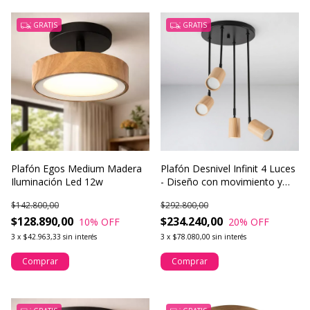
GRATIS
GRATIS
Plafón Egos Medium Madera
Plafón Desnivel Infinit 4 Luces
Iluminación Led 12w
- Diseño con movimiento y
calidez
$142.800,00
$292.800,00
$128.890,00
$234.240,00
10
% OFF
20
% OFF
3
x
$42.963,33
sin interés
3
x
$78.080,00
sin interés
Comprar
Comprar