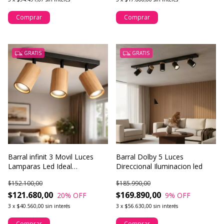
Comprar
Comprar
GRATIS
GRATIS
Barral infinit 3 Movil Luces
Barral Dolby 5 Luces
Lamparas Led Ideal
Direccional Iluminacion led
Dormitorio Buena Luz
$152.100,00
$185.990,00
$121.680,00
$169.890,00
20
% OFF
9
% OFF
3
x
$40.560,00
sin interés
3
x
$56.630,00
sin interés
Comprar
Comprar