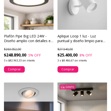
Plafón Pipe Big LED 24W -
Aplique Loop 1 luz - Luz
Diseño amplio con detalles en
puntual y diseño limpio para
madera natural
pared o techo
$263.052,00
$27.540,00
$248.890,00
$25.400,00
5
% OFF
8
% OFF
3
x
$82.963,33
sin interés
3
x
$8.466,67
sin interés
Comprar
Comprar
GRATIS