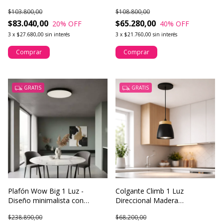
pared
madera natural
$103.800,00
$108.800,00
$83.040,00
$65.280,00
20
% OFF
40
% OFF
3
x
$27.680,00
sin interés
3
x
$21.760,00
sin interés
Comprar
Comprar
GRATIS
GRATIS
Plafón Wow Big 1 Luz -
Colgante Climb 1 Luz
Diseño minimalista con
Direccional Madera
iluminación amplia
Iluminación LED
$238.890,00
$68.200,00