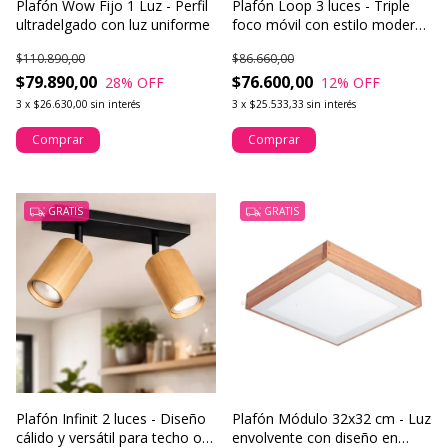
Plafón Wow Fijo 1 Luz - Perfil
Plafón Loop 3 luces - Triple
ultradelgado con luz uniforme
foco móvil con estilo moderno
y dirección funcional
$110.890,00
$86.660,00
$79.890,00
$76.600,00
28
% OFF
12
% OFF
3
x
$26.630,00
sin interés
3
x
$25.533,33
sin interés
Comprar
Comprar
GRATIS
GRATIS
Plafón Infinit 2 luces - Diseño
Plafón Módulo 32x32 cm - Luz
cálido y versátil para techo o
envolvente con diseño en