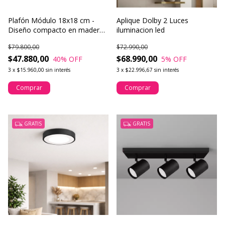
Plafón Módulo 18x18 cm -
Aplique Dolby 2 Luces
Diseño compacto en madera
iluminacion led
para iluminar con calidez
$79.800,00
$72.990,00
$47.880,00
$68.990,00
40
% OFF
5
% OFF
3
x
$15.960,00
sin interés
3
x
$22.996,67
sin interés
Comprar
Comprar
GRATIS
GRATIS