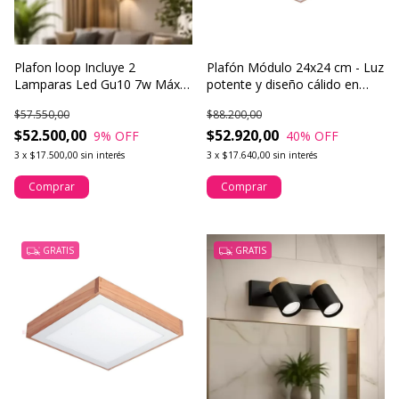
Plafon loop Incluye 2
Plafón Módulo 24x24 cm - Luz
Lamparas Led Gu10 7w Máx
potente y diseño cálido en
Potencia Buena Luz
madera natural
$57.550,00
$88.200,00
$52.500,00
$52.920,00
9
% OFF
40
% OFF
3
x
$17.500,00
sin interés
3
x
$17.640,00
sin interés
Comprar
Comprar
GRATIS
GRATIS