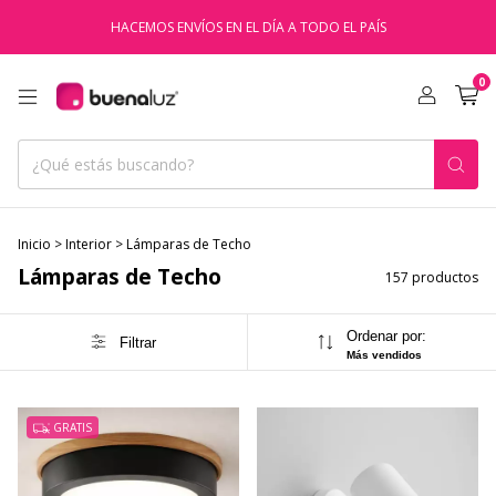
HACEMOS ENVÍOS EN EL DÍA A TODO EL PAÍS
0
Inicio
>
Interior
>
Lámparas de Techo
Lámparas de Techo
157 productos
Ordenar por:
Filtrar
Más vendidos
GRATIS