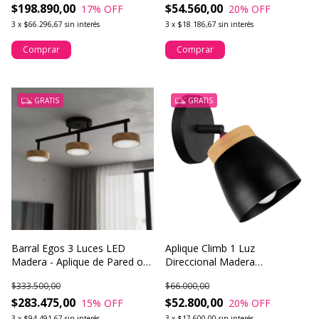
$198.890,00
$54.560,00
17
% OFF
20
% OFF
3
x
$66.296,67
sin interés
3
x
$18.186,67
sin interés
Comprar
Comprar
GRATIS
GRATIS
Barral Egos 3 Luces LED
Aplique Climb 1 Luz
Madera - Aplique de Pared o
Direccional Madera
Techo con Estilo Moderno
Iluminación Led
$333.500,00
$66.000,00
$283.475,00
$52.800,00
15
% OFF
20
% OFF
3
x
$94.491,67
sin interés
3
x
$17.600,00
sin interés