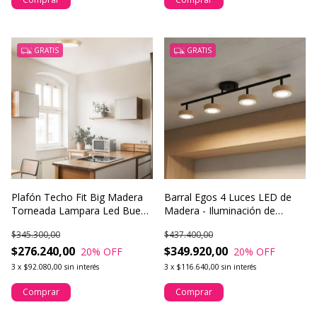
GRATIS
GRATIS
Plafón Techo Fit Big Madera
Barral Egos 4 Luces LED de
Torneada Lampara Led Buena
Madera - Iluminación de
Luz
Diseño para Techo o Pared
$345.300,00
$437.400,00
$276.240,00
$349.920,00
20
% OFF
20
% OFF
3
x
$92.080,00
sin interés
3
x
$116.640,00
sin interés
Comprar
Comprar